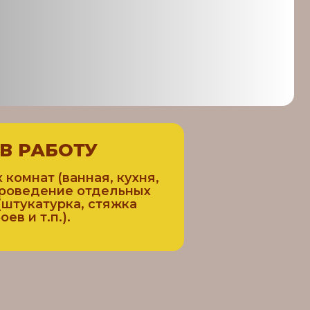
ТУ
нная, кухня,
е отдельных
а, стяжка