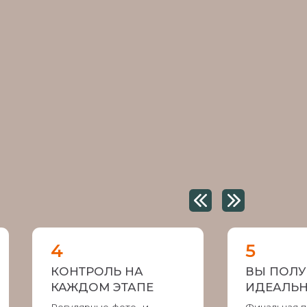
НТРОЛЬ НА
ВЫ ПОЛУЧАЕТЕ
ЖДОМ ЭТАПЕ
ИДЕАЛЬНЫЙ РЕМОНТ
лярные фото- и
Финальная приемка работ
оотчеты о ходе работ
Получить ремонт