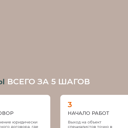
НАЧАЛО РАБОТ
КО
КА
юридически
Выход на объект
говора, где
специалистов точно в
Регу
е
срок, указанный в
виде
а сторон
договоре
Н-ПРОЕКТА
, ТО
ТЬ
шу индивидуальность
пространство
монта