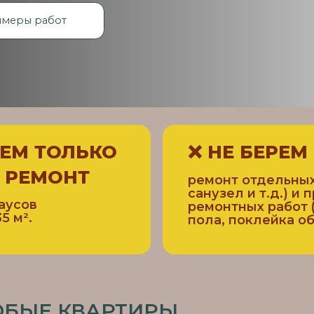
ТОЛЬКО
❌
НЕ БЕРЕМ В РАБО
МОНТ
ремонт отдельных комнат (ва
санузел и т.д.) и проведени
ремонтных работ (штукатурк
пола, поклейка обоев и т.п.).
Е КВАРТИРЫ
В СРОК