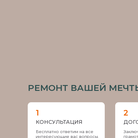
КОНСУЛЬТАЦИЯ
ДОГОВОР
Бесплатно ответим на все
Заключение 
интересующие вас вопросы.
грамотного до
прописаны вс
обязательств
Оставить заявку
ЕСЛИ У ВАС
НЕТ ДИЗАЙ
МЫ ГОТОВЫ ЕГО СДЕЛА
Заказывая проект у нас, вы получите:
Уникальный интерьер, отражающий ва
Комфортное и функциональное жилое 
Гарантию качества и долговечности ре