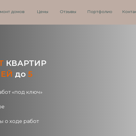
8 (9
омов
Цены
Отзывы
Портфолио
Контакты
Пн-Сб 
АРТИР
до
5
под ключ»
де работ
работ