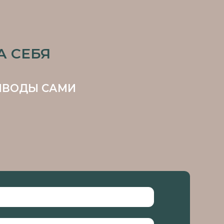
АМИ
е
согласие
на обработку Ваших
с
Политикой