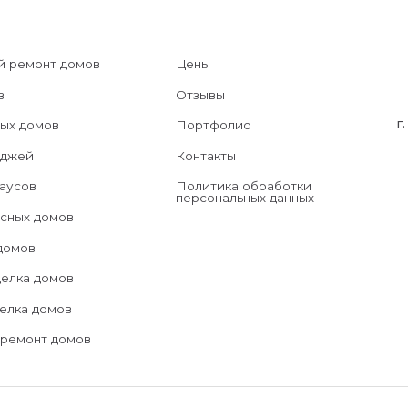
г. Оренбург, ул
ов
Портфолио
Контакты
Политика обработки
персональных данных
омов
омов
омов
 домов