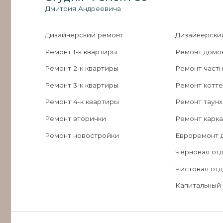
Ремонт 2-к квартиры
Ремонт частных дом
Ремонт 3-к квартиры
Ремонт коттеджей
Ремонт 4-к квартиры
Ремонт таунхаусов
Ремонт вторички
Ремонт каркасных д
Ремонт новостройки
Евроремонт домов
Черновая отделка д
Чистовая отделка д
Капитальный ремонт
Copyright © «РЕМОНТ 56» 2026 Все права защищены.
*Meta Platforms Inc. признана экстремистской организацией на территории РФ